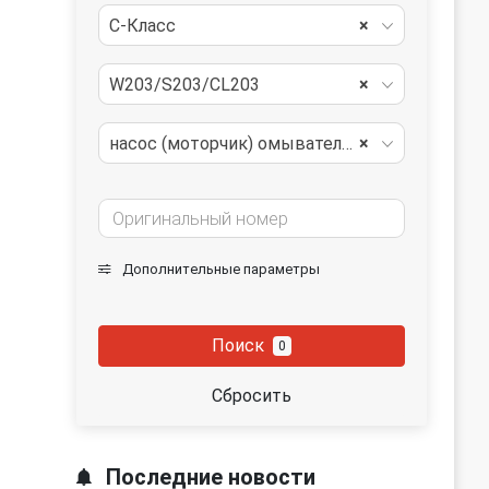
C-Класс
×
W203/S203/CL203
×
насос (моторчик) омывателя стекла
×
Дополнительные параметры
Поиск
0
Сбросить
Последние новости