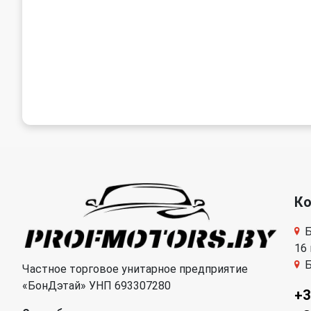
К
Б
16
Б
Частное торговое унитарное предприятие
«БонДэтай» УНП 693307280
+3