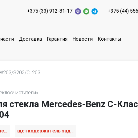
+375 (33) 912-81-17
+375 (44) 55
пчасти
Доставка
Гарантия
Новости
Контакты
W203/S203/CL203
теклоочистители»
я стекла Mercedes-Benz C-Клас
04
механизм стеклоочистителя (трапеция дворников)
щеткодержатель задний