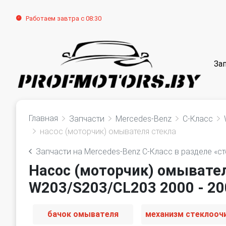
Работаем завтра с 08:30
За
Главная
Запчасти
Mercedes-Benz
C-Класс
насос (моторчик) омывателя стекла
Запчасти на Mercedes-Benz C-Класс в разделе «с
Насос (моторчик) омывател
W203/S203/CL203 2000 - 20
бачок омывателя