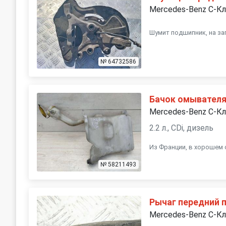
Mercedes-Benz C-К
Шумит подшипник, на за
№ 64732586
Бачок омывател
Mercedes-Benz C-К
2.2 л., CDi, дизель
Из Франции, в хорошем 
№ 58211493
Рычаг передний 
Mercedes-Benz C-К