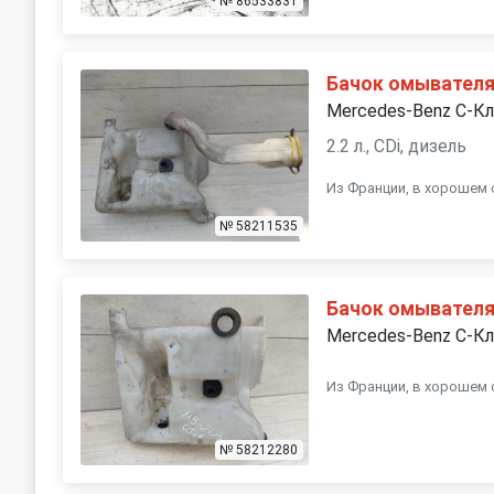
№ 86533831
Бачок омывател
Mercedes-Benz C-К
2.2 л., CDi, дизель
Из Франции, в хорошем 
№ 58211535
Бачок омывател
Mercedes-Benz C-К
Из Франции, в хорошем 
№ 58212280