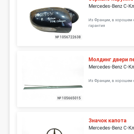
Mercedes-Benz C-К
Из Франции, в хорошем 
гарантия
№ 1056722638
Молдинг двери п
Mercedes-Benz C-К
Из Франции, в хорошем 
№ 105665015
Значок капота
Mercedes-Benz C-К