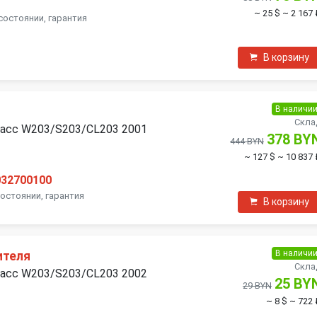
~ 25 $
~ 2 167 
состоянии, гарантия
В корзину
В наличи
Скла
ласс W203/S203/CL203 2001
378 BY
444 BYN
~ 127 $
~ 10 837 
032700100
состоянии, гарантия
В корзину
В наличи
ителя
Скла
ласс W203/S203/CL203 2002
25 BY
29 BYN
~ 8 $
~ 722 