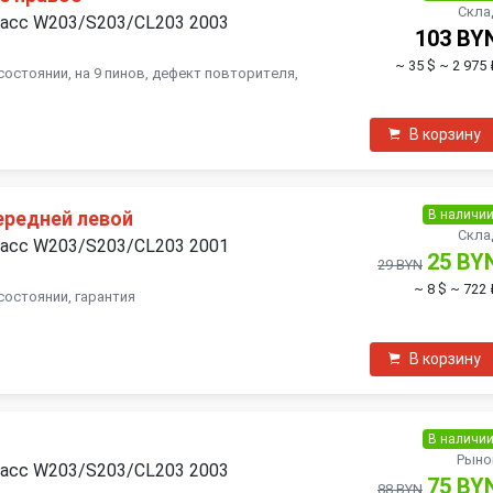
Скла
ласс W203/S203/CL203 2003
103 BY
~ 35 $
~ 2 975 
состоянии, на 9 пинов, дефект повторителя,
В корзину
В наличи
ередней левой
Скла
ласс W203/S203/CL203 2001
25 BY
29 BYN
~ 8 $
~ 722 
состоянии, гарантия
В корзину
В наличи
Рыно
ласс W203/S203/CL203 2003
75 BY
88 BYN