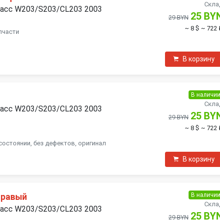
Скла
ласс W203/S203/CL203 2003
25 BY
29 BYN
~ 8 $
~ 722 
пчасти
В корзину
В наличи
я
Скла
ласс W203/S203/CL203 2003
25 BY
29 BYN
~ 8 $
~ 722 
состоянии, без дефектов, оригинал
В корзину
В наличи
правый
Скла
ласс W203/S203/CL203 2003
25 BY
29 BYN