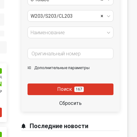
W203/S203/CL203
×
Наименование
Дополнительные параметры
и
д
N
Поиск
167
₽
Сбросить
Последние новости
и