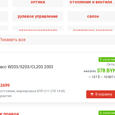
оптика
отопление и вентиляция
рулевое управление
салон
стеклоочистители
топливная система
Показать все
электрика
В наличи
Скла
ласс W203/S203/CL203 2003
378 BY
444 BYN
~ 127 $
~ 10 837 
22699
остоянии, маркировка КПП 211 270 14 00,
В корзину
арантия
В наличи
е правое