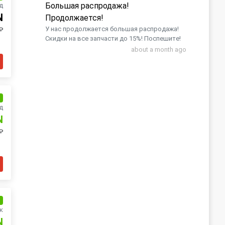
Большая распродажа!
д
N
Продолжается!
У нас продолжается большая распродажа!
₽
Скидки на все запчасти до 15%! Поспешите!
about a month ago
и
д
N
₽
и
к
N