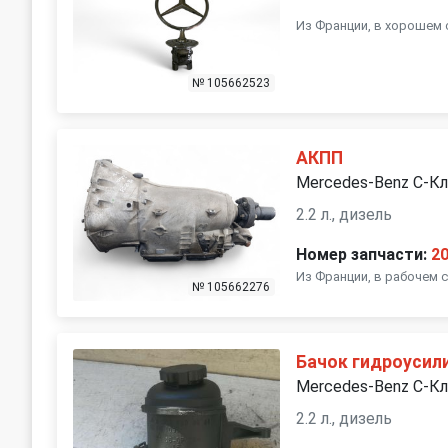
Из Франции, в хорошем 
№ 105662523
АКПП
Mercedes-Benz C-К
2.2 л., дизель
Номер запчасти:
2
Из Франции, в рабочем 
№ 105662276
Бачок гидроусил
Mercedes-Benz C-К
2.2 л., дизель