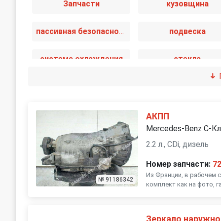
Запчасти
кузовщина
пассивная безопасность
подвеска
система охлаждения
стекла
тормозная система
трансмиссия
АКПП
Mercedes-Benz C-К
2.2 л., CDi, дизель
Номер запчасти:
7
Из Франции, в рабочем с
№ 91186342
комплект как на фото, г
Зеркало наружно