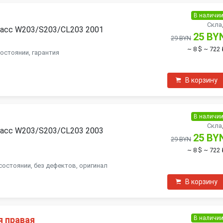
В наличи
Скла
ласс W203/S203/CL203 2001
25 BY
29 BYN
~ 8 $
~ 722 
состоянии, гарантия
В корзину
В наличи
я
Скла
ласс W203/S203/CL203 2003
25 BY
29 BYN
~ 8 $
~ 722 
состоянии, без дефектов, оригинал
В корзину
В наличи
я правая