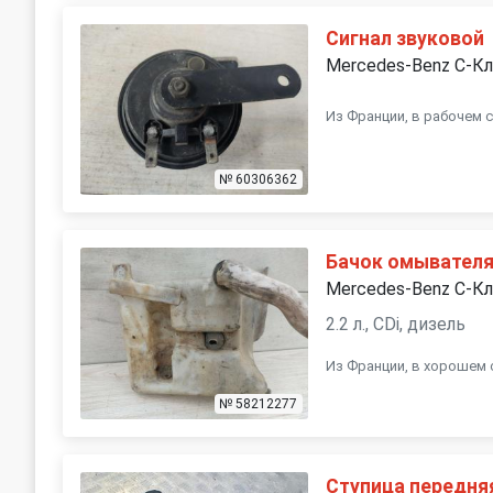
Сигнал звуковой
Mercedes-Benz C-К
Из Франции, в рабочем 
№ 60306362
Бачок омывател
Mercedes-Benz C-К
2.2 л., CDi, дизель
Из Франции, в хорошем 
№ 58212277
Ступица передня