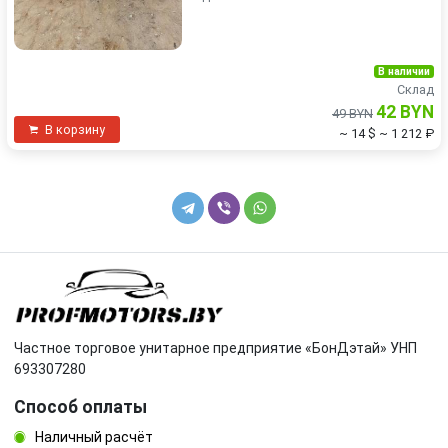
В наличии
Склад
42 BYN
49 BYN
В корзину
~ 14 $
~ 1 212 ₽
Частное торговое унитарное предприятие «БонДэтай» УНП
693307280
Способ оплаты
Наличный расчёт