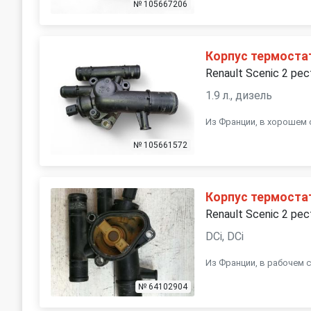
№ 105667206
Корпус термоста
Renault Scenic 2 рес
1.9 л., дизель
Из Франции, в хорошем 
№ 105661572
Корпус термоста
Renault Scenic 2 рес
DCi, DCi
Из Франции, в рабочем с
№ 64102904