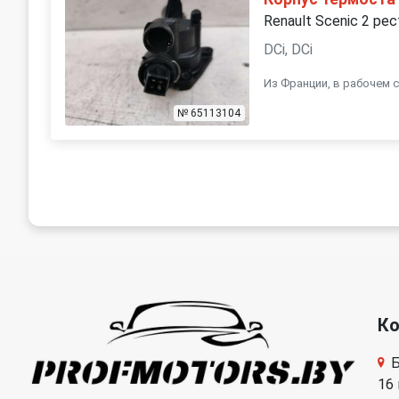
Renault Scenic 2 рес
DCi, DCi
Из Франции, в рабочем с
№ 65113104
К
Б
16