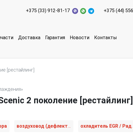
+375 (33) 912-81-17
+375 (44) 55
пчасти
Доставка
Гарантия
Новости
Контакты
ие [рестайлинг]
хлаждения»
Scenic 2 поколение [рестайлинг]
ора
воздуховод (дефлектор) радиатора
охладитель EGR 