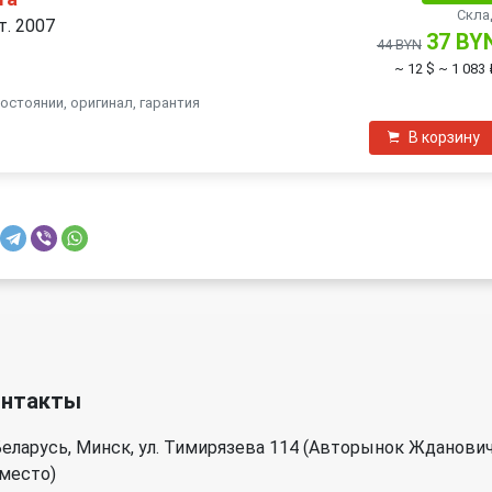
Скла
т. 2007
37 BY
44 BYN
~ 12 $
~ 1 083 
остоянии, оригинал, гарантия
В корзину
онтакты
еларусь, Минск, ул. Тимирязева 114 (Авторынок Жданови
 место)