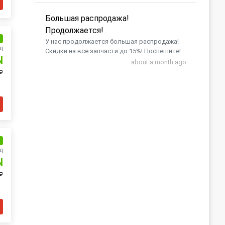
Большая распродажа!
Продолжается!
и
У нас продолжается большая распродажа!
д
Скидки на все запчасти до 15%! Поспешите!
N
about a month ago
₽
и
д
N
₽