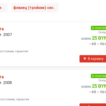
трубка охлаждающей жидкости
фланец (тройник) системы охлаждения
В наличи
та
Скла
т. 2007
25 BY
29 BYN
~ 8 $
~ 722 
состоянии, гарантия
В корзину
В наличи
та
Скла
т. 2008
25 BY
29 BYN
~ 8 $
~ 722 
состоянии, гарантия