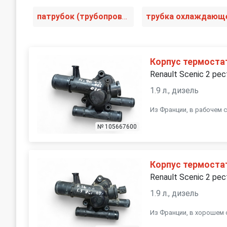
патрубок (трубопровод, шланг)
Корпус термоста
Renault Scenic 2 рес
1.9 л., дизель
Из Франции, в рабочем 
№ 105667600
Корпус термоста
Renault Scenic 2 рес
1.9 л., дизель
Из Франции, в хорошем 