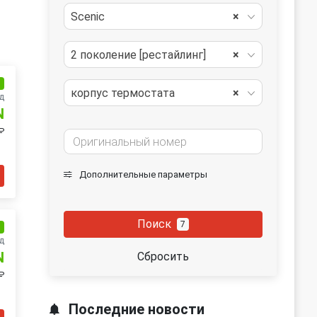
Scenic
×
2 поколение [рестайлинг]
×
и
корпус термостата
×
д
N
₽
Дополнительные параметры
Поиск
7
и
д
N
Сбросить
₽
Последние новости