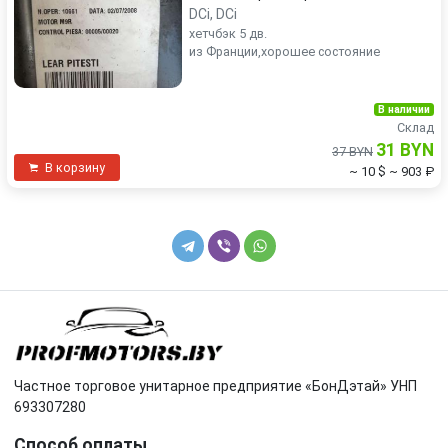
DCi, DCi
хетчбэк 5 дв.
из Франции,хорошее состояние
В наличии
Склад
31 BYN
37 BYN
В корзину
~ 10 $
~ 903 ₽
Частное торговое унитарное предприятие «БонДэтай» УНП
693307280
Способ оплаты