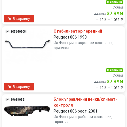
В наличии
Склад
37 BYN
44 BYN
В корзину
~ 12 $
~ 1 083 ₽
Стабилизатор передний
№ 105660308
Peugeot 806 1998
Из Франции, в хорошем состоянии,
оригинал
В наличии
Склад
37 BYN
44 BYN
В корзину
~ 12 $
~ 1 083 ₽
Блок управления печки/климат-
№ 89688052
контроля
Peugeot 806 рест. 2001
Из Франции, в рабочем состоянии,
гарантия