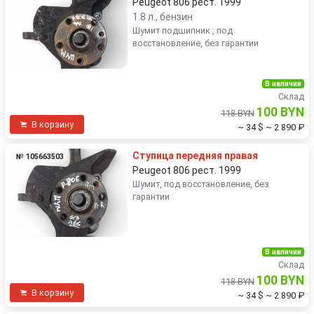
Peugeot 806 рест. 1999
1.8 л., бензин
Шумит подшипник , под
восстановление, без гарантии
В наличии
Склад
100 BYN
118 BYN
В корзину
~ 34 $
~ 2 890 ₽
Ступица передняя правая
№ 105663503
Peugeot 806 рест. 1999
Шумит, под восстановление, без
гарантии
В наличии
Склад
100 BYN
118 BYN
В корзину
~ 34 $
~ 2 890 ₽