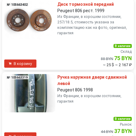
Диск тормозной передний
№ 105663402
Peugeot 806 рест. 1999
Из Франции, в хорошем состоянии,
257/18.5, стоимость указана за
комплектацию как на фото, оригинал,
гарантия
В наличии
Склад
75 BYN
88 BYN
В корзину
~ 25 $
~ 2 167 ₽
Ручка наружная двери сдвижной
№ 105663319
левой
Peugeot 806 1998
Из Франции, в хорошем состоянии,
гарантия
В наличии
Рынок
37 BYN
44 BYN