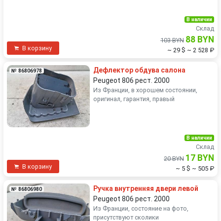
В наличии
Склад
88 BYN
103 BYN
В корзину
~ 29 $
~ 2 528 ₽
Дефлектор обдува салона
№ 86806978
Peugeot 806 рест. 2000
Из Франции, в хорошем состоянии,
оригинал, гарантия, правый
В наличии
Склад
17 BYN
20 BYN
В корзину
~ 5 $
~ 505 ₽
Ручка внутренняя двери левой
№ 86806980
Peugeot 806 рест. 2000
Из Франции, состояние на фото,
присутствуют сколики