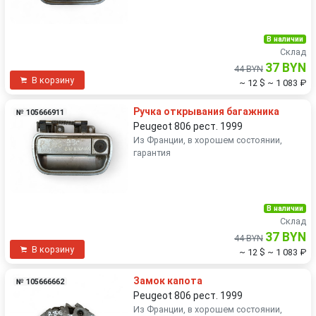
В наличии
Склад
37 BYN
44 BYN
В корзину
~ 12 $
~ 1 083 ₽
Ручка открывания багажника
№ 105666911
Peugeot 806 рест. 1999
Из Франции, в хорошем состоянии,
гарантия
В наличии
Склад
37 BYN
44 BYN
В корзину
~ 12 $
~ 1 083 ₽
Замок капота
№ 105666662
Peugeot 806 рест. 1999
Из Франции, в хорошем состоянии,