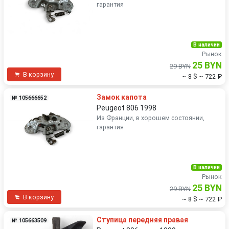
гарантия
В наличии
Рынок
25 BYN
29 BYN
В корзину
~ 8 $
~ 722 ₽
Замок капота
№ 105666652
Peugeot 806 1998
Из Франции, в хорошем состоянии,
гарантия
В наличии
Рынок
25 BYN
29 BYN
В корзину
~ 8 $
~ 722 ₽
Ступица передняя правая
№ 105663509