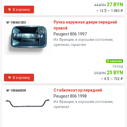
37 BYN
44 BYN
В корзину
~ 12 $
~ 1 083 ₽
Ручка наружная двери передней
№ 105661253
правой
Peugeot 806 1997
Из Франции, в хорошем состоянии,
оригинал, гарантия
В наличии
Склад
25 BYN
29 BYN
В корзину
~ 8 $
~ 722 ₽
Стабилизатор передний
№ 105660309
Peugeot 806 1998
Из Франции, в хорошем состоянии,
оригинал