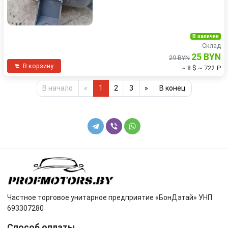
В наличии
Склад
25 BYN
29 BYN
В корзину
~ 8 $
~ 722 ₽
В начало
«
1
2
3
»
В конец
Частное торговое унитарное предприятие «БонДэтай» УНП
693307280
Способ оплаты