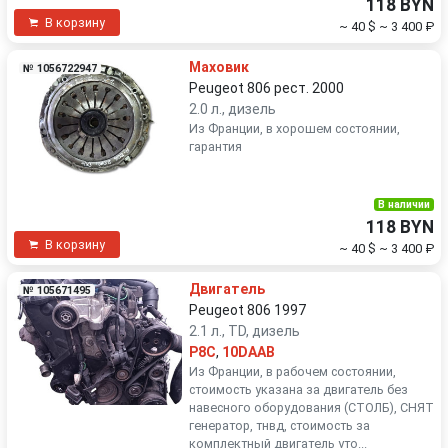
118 BYN
В корзину
~ 40 $
~ 3 400 ₽
Маховик
№ 1056722947
Peugeot 806 рест. 2000
2.0 л., дизель
Из Франции, в хорошем состоянии,
гарантия
В наличии
118 BYN
В корзину
~ 40 $
~ 3 400 ₽
Двигатель
№ 105671495
Peugeot 806 1997
2.1 л., TD, дизель
P8C
,
10DAAB
Из Франции, в рабочем состоянии,
стоимость указана за двигатель без
навесного оборудования (СТОЛБ), СНЯТ
генератор, тнвд, стоимость за
комплектный двигатель уто...