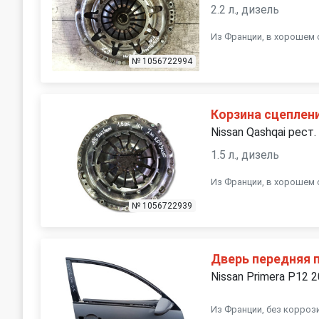
2.2 л., дизель
Из Франции, в хорошем 
№ 1056722994
Корзина сцеплен
Nissan Qashqai рест.
1.5 л., дизель
Из Франции, в хорошем 
№ 1056722939
Дверь передняя 
Nissan Primera P12 
Из Франции, без коррози