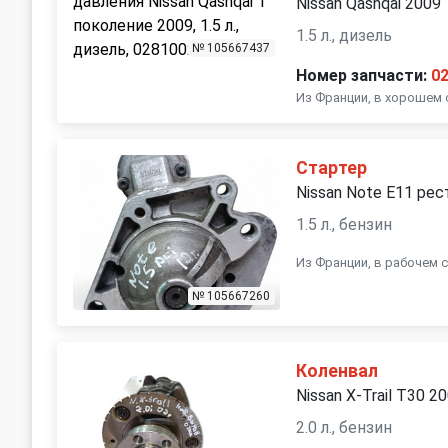
Nissan Qashqai 2009
1.5 л., дизель
№ 105667437
Номер запчасти:
0
Из Франции, в хорошем 
Стартер
Nissan Note E11 рес
1.5 л., бензин
Из Франции, в рабочем 
№ 105667260
Коленвал
Nissan X-Trail T30 2
2.0 л., бензин