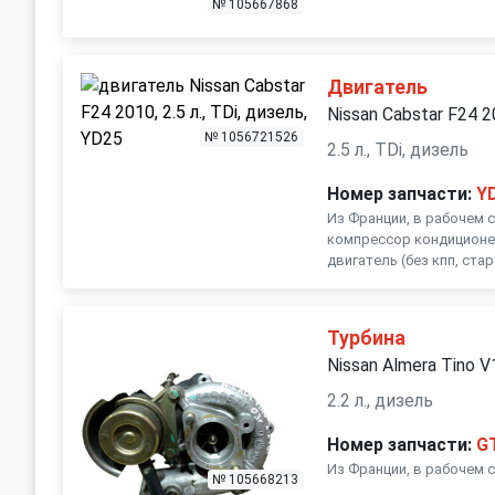
№ 105667868
Двигатель
Nissan Cabstar F24 
№ 1056721526
2.5 л., TDi, дизель
Номер запчасти:
Y
Из Франции, в рабочем с
компрессор кондиционе
двигатель (без кпп, стар
Турбина
Nissan Almera Tino 
2.2 л., дизель
Номер запчасти:
G
Из Франции, в рабочем с
№ 105668213