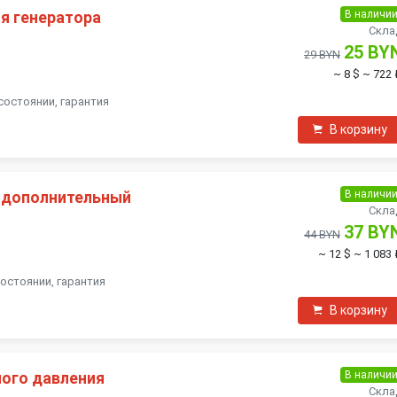
В наличи
я генератора
Скла
25 BY
29 BYN
~ 8 $
~ 722 
состоянии, гарантия
В корзину
В наличи
 дополнительный
Скла
37 BY
44 BYN
~ 12 $
~ 1 083 
состоянии, гарантия
В корзину
В наличи
ого давления
Скла