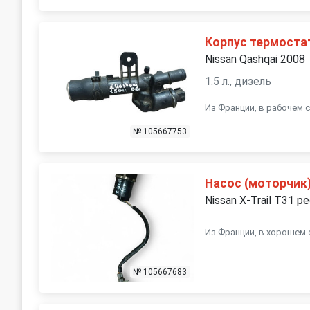
Корпус термоста
Nissan Qashqai 2008
1.5 л., дизель
Из Франции, в рабочем 
№ 105667753
Насос (моторчик
Nissan X-Trail T31 р
Из Франции, в хорошем 
№ 105667683