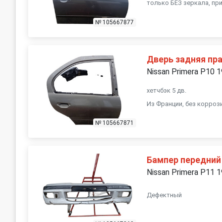
только БЕЗ зеркала, пр
№ 105667877
Дверь задняя пр
Nissan Primera P10 
хетчбэк 5 дв.
Из Франции, без корроз
№ 105667871
Бампер передний
Nissan Primera P11 
Дефектный