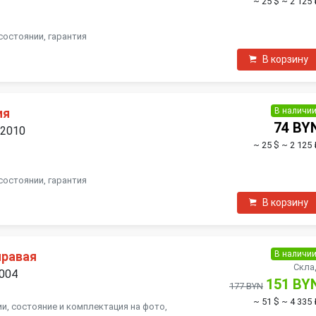
~ 25 $
~ 2 125 
состоянии, гарантия
В корзину
В наличи
ия
74 BY
 2010
~ 25 $
~ 2 125 
состоянии, гарантия
В корзину
В наличи
правая
Скла
2004
151 BY
177 BYN
~ 51 $
~ 4 335 
и, состояние и комплектация на фото,