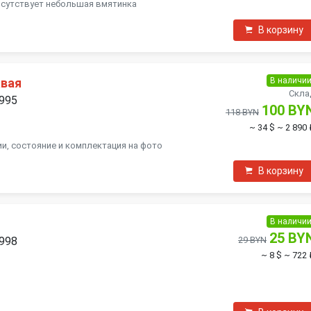
исутствует небольшая вмятинка
В корзину
В наличи
авая
Скла
1995
100 BY
118 BYN
~ 34 $
~ 2 890 
ии, состояние и комплектация на фото
В корзину
В наличи
25 BY
1998
29 BYN
~ 8 $
~ 722 