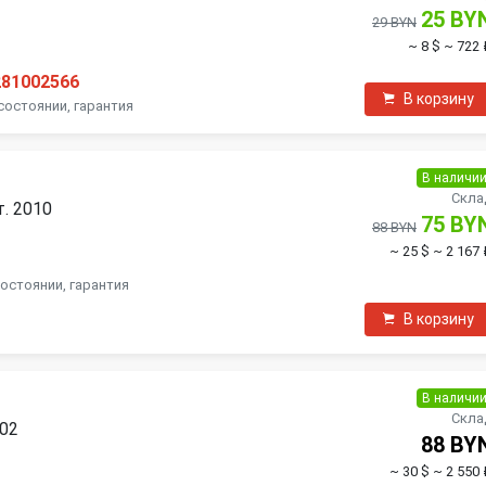
25 BY
29 BYN
~ 8 $
~ 722 
281002566
В корзину
состоянии, гарантия
В наличи
Скла
т. 2010
75 BY
88 BYN
~ 25 $
~ 2 167 
состоянии, гарантия
В корзину
В наличи
Скла
002
88 BY
~ 30 $
~ 2 550 