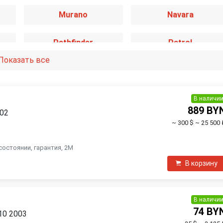
Murano
Navara
Pathfinder
Patrol
Показать все
Qashqai
Qashqai+2
Teana
Terrano
В наличи
889 BY
002
~ 300 $
~ 25 500 
X-Trail
состоянии, гарантия, 2M
В корзину
В наличи
74 BY
V10 2003