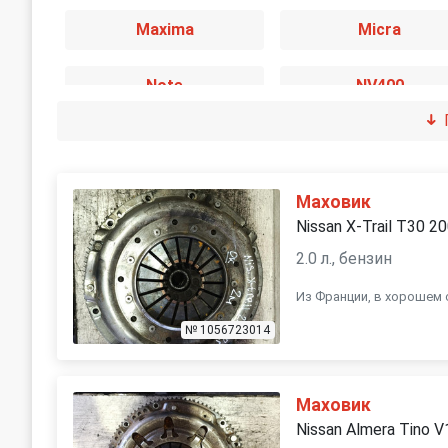
Maxima
Micra
Note
NV400
Primastar
Primera
Serena
Sunny
Маховик
Nissan X-Trail T30 2
Terrano II
Vanette
2.0 л., бензин
Из Франции, в хорошем 
№ 1056723014
Маховик
Nissan Almera Tino 