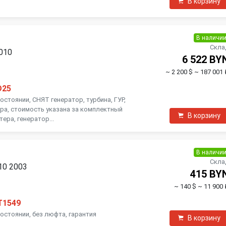
В корзину
В наличи
Скла
2010
6 522 BY
~ 2 200 $
~ 187 001 
D25
остоянии, СНЯТ генератор, турбина, ГУР,
ра, стоимость указана за комплектный
В корзину
тера, генератор...
В наличи
Скла
V10 2003
415 BY
~ 140 $
~ 11 900 
T1549
остоянии, без люфта, гарантия
В корзину