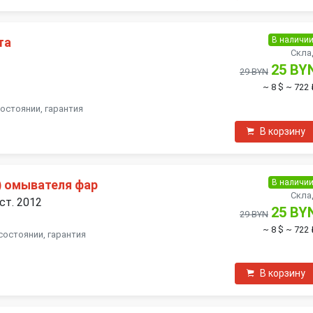
В наличи
та
Скла
25 BY
29 BYN
~ 8 $
~ 722 
состоянии, гарантия
В корзину
В наличи
) омывателя фар
Скла
ест. 2012
25 BY
29 BYN
~ 8 $
~ 722 
состоянии, гарантия
В корзину