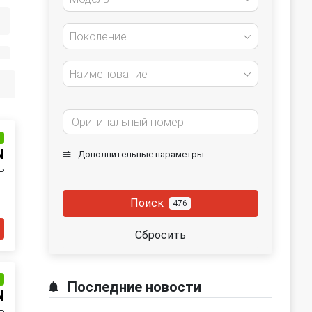
Поколение
Наименование
и
N
Дополнительные параметры
₽
Поиск
476
Сбросить
и
Последние новости
N