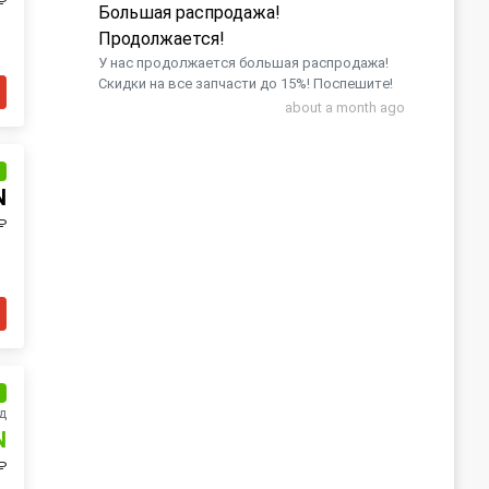
₽
Большая распродажа!
Продолжается!
У нас продолжается большая распродажа!
Скидки на все запчасти до 15%! Поспешите!
about a month ago
и
N
₽
и
д
N
₽