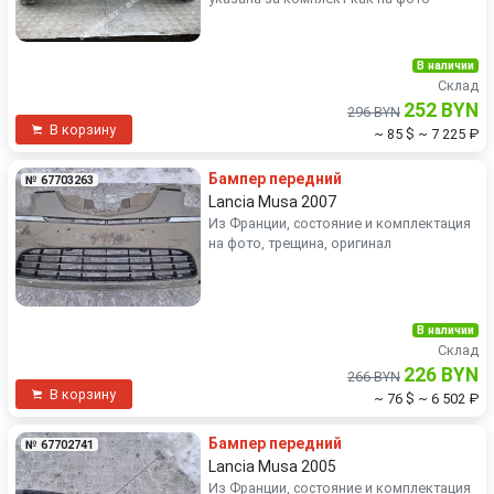
В наличии
Склад
252 BYN
296 BYN
В корзину
~ 85 $
~ 7 225 ₽
Бампер передний
№ 67703263
Lancia Musa 2007
Из Франции, состояние и комплектация
на фото, трещина, оригинал
В наличии
Склад
226 BYN
266 BYN
В корзину
~ 76 $
~ 6 502 ₽
Бампер передний
№ 67702741
Lancia Musa 2005
Из Франции, состояние и комплектация