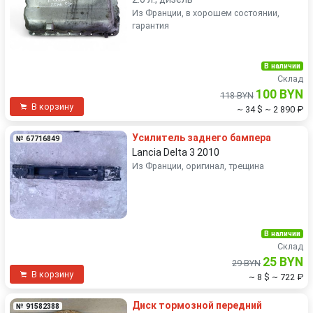
Из Франции, в хорошем состоянии,
гарантия
В наличии
Склад
100 BYN
118 BYN
В корзину
~ 34 $
~ 2 890 ₽
Усилитель заднего бампера
№ 67716849
Lancia Delta 3 2010
Из Франции, оригинал, трещина
В наличии
Склад
25 BYN
29 BYN
В корзину
~ 8 $
~ 722 ₽
Диск тормозной передний
№ 91582388