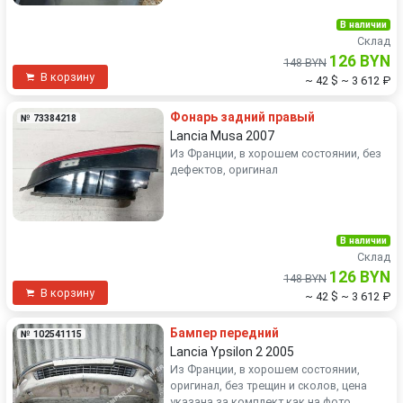
В наличии
Склад
126 BYN
148 BYN
В корзину
~ 42 $
~ 3 612 ₽
Фонарь задний правый
№ 73384218
Lancia Musa 2007
Из Франции, в хорошем состоянии, без
дефектов, оригинал
В наличии
Склад
126 BYN
148 BYN
В корзину
~ 42 $
~ 3 612 ₽
Бампер передний
№ 102541115
Lancia Ypsilon 2 2005
Из Франции, в хорошем состоянии,
оригинал, без трещин и сколов, цена
указана за комплект как на фото