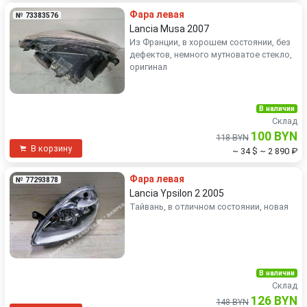
Фара левая
№ 73383576
Lancia Musa 2007
Из Франции, в хорошем состоянии, без
дефектов, немного мутноватое стекло,
оригинал
В наличии
Склад
100 BYN
118 BYN
В корзину
~ 34 $
~ 2 890 ₽
Фара левая
№ 77293878
Lancia Ypsilon 2 2005
Тайвань, в отличном состоянии, новая
В наличии
Склад
126 BYN
148 BYN