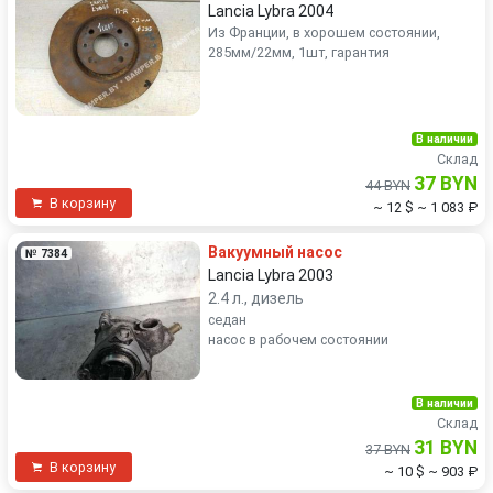
Lancia Lybra 2004
Из Франции, в хорошем состоянии,
285мм/22мм, 1шт, гарантия
В наличии
Склад
37 BYN
44 BYN
В корзину
~ 12 $
~ 1 083 ₽
Вакуумный насос
№ 7384
Lancia Lybra 2003
2.4 л., дизель
седан
насос в рабочем состоянии
В наличии
Склад
31 BYN
37 BYN
В корзину
~ 10 $
~ 903 ₽