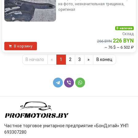
на фото, незначительная трещинка,
оригинал
В наличии
Склад
226 BYN
266 BYN
В корзину
~ 76 $
~ 6 502 ₽
В начало
«
1
2
3
»
В конец
Частное торговое унитарное предприятие «БонДэтай» УНП
693307280