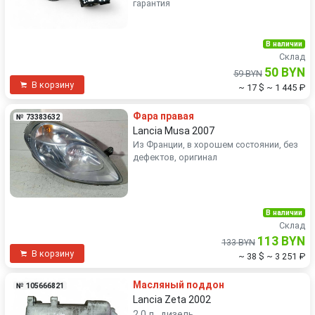
гарантия
В наличии
Склад
50 BYN
59 BYN
В корзину
~ 17 $
~ 1 445 ₽
Фара правая
№ 73383632
Lancia Musa 2007
Из Франции, в хорошем состоянии, без
дефектов, оригинал
В наличии
Склад
113 BYN
133 BYN
В корзину
~ 38 $
~ 3 251 ₽
Масляный поддон
№ 105666821
Lancia Zeta 2002
2.0 л., дизель