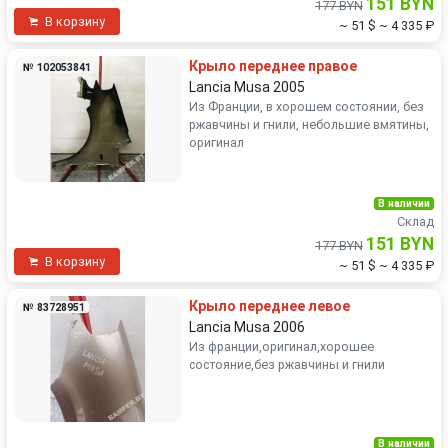
151 BYN
177 BYN
В корзину
~ 51 $
~ 4 335 ₽
Крыло переднее правое
№ 102053841
Lancia Musa 2005
Из Франции, в хорошем состоянии, без
ржавчины и гнили, небольшие вмятины,
оригинал
В наличии
Склад
151 BYN
177 BYN
В корзину
~ 51 $
~ 4 335 ₽
Крыло переднее левое
№ 83728951
Lancia Musa 2006
Из франции,оригинал,хорошее
состояние,без ржавчины и гнили
В наличии