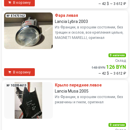
В корзину
~ 42 $
~ 3 612 ₽
Фара левая
№ 87475162
Lancia Lybra 2003
Из Франции, в хорошем состоянии, без
трещин и сколов, все крепления целые,
MAGNETI MARELLI, оригинал
В наличии
Склад
126 BYN
148 BYN
В корзину
~ 42 $
~ 3 612 ₽
Крыло переднее левое
№ 102054613
Lancia Musa 2005
Из Франции, в хорошем состоянии, без
ржавчины и гнили, оригинал
В наличии