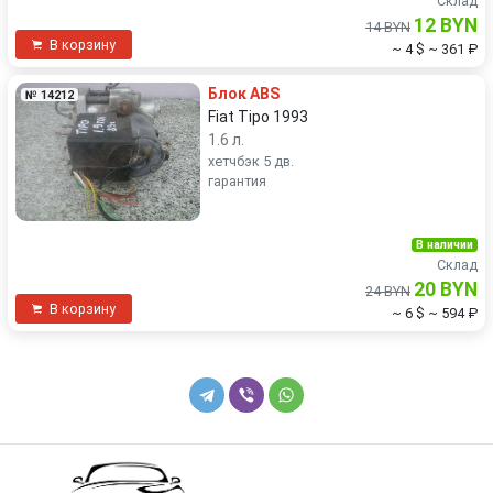
Склад
12 BYN
14 BYN
В корзину
~ 4 $
~ 361 ₽
Блок ABS
№ 14212
Fiat Tipo 1993
1.6 л.
хетчбэк 5 дв.
гарантия
В наличии
Склад
20 BYN
24 BYN
В корзину
~ 6 $
~ 594 ₽