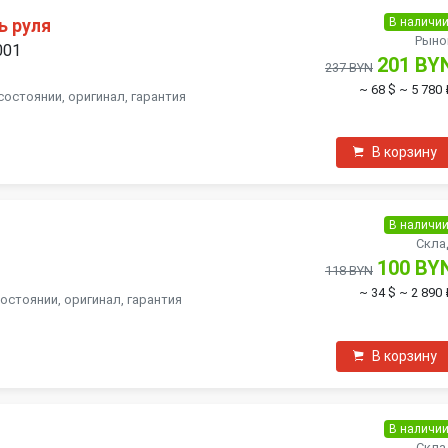
В наличи
ь руля
Рыно
001
201 BY
237 BYN
~ 68 $
~ 5 780 
состоянии, оригинал, гарантия
В корзину
В наличи
Скла
100 BY
118 BYN
~ 34 $
~ 2 890 
остоянии, оригинал, гарантия
В корзину
В наличи
Скла