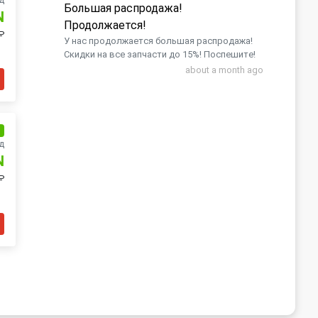
Большая распродажа!
N
Продолжается!
₽
У нас продолжается большая распродажа!
Скидки на все запчасти до 15%! Поспешите!
about a month ago
и
д
N
₽