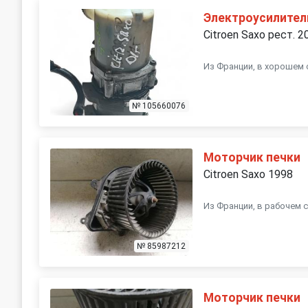
Электроусилител
Citroen Saxo рест. 2
Из Франции, в хорошем 
№ 105660076
Моторчик печки
Citroen Saxo 1998
Из Франции, в рабочем с
№ 85987212
Моторчик печки