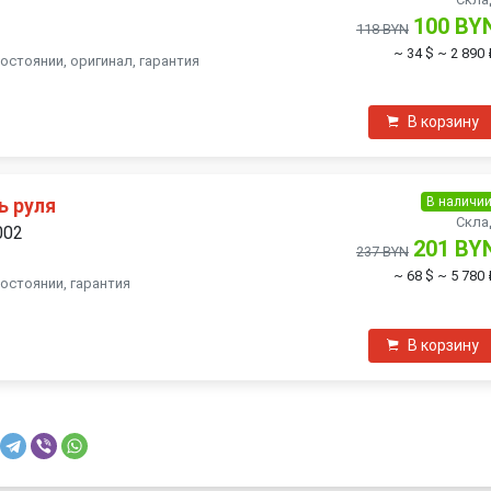
100 BY
118 BYN
~ 34 $
~ 2 890 
остоянии, оригинал, гарантия
В корзину
В наличи
ь руля
Скла
002
201 BY
237 BYN
~ 68 $
~ 5 780 
состоянии, гарантия
В корзину