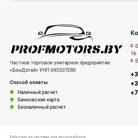
К
Б
16
Б
Частное торговое унитарное предприятие
«БонДэтай» УНП 693307280
+3
Способ оплаты
+3
+7
Наличный расчёт
Банковская карта
Безналичный расчёт
Работает на системе для авторазборок