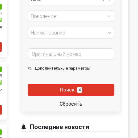
и
к
Поколение
N
₽
Наименование
Дополнительные параметры
и
д
N
Поиск
4
₽
Сбросить
Последние новости
и
д