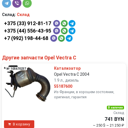
Склад:
Склад
+375 (33) 912-81-17
+375 (44) 556-43-95
+7 (992) 198-44-68
Другие запчасти Opel Vectra C
Катализатор
№ 105670237
Opel Vectra C 2004
1.9 л., дизель
55187600
Из Франции, в хорошем состоянии,
оригинал, гарантия
В наличии
Склад
741 BYN
В корзину
~ 250 $
~ 21 250 ₽