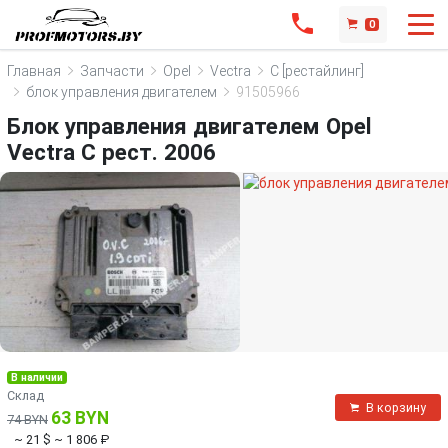
0
Главная
Запчасти
Opel
Vectra
C [рестайлинг]
блок управления двигателем
91505966
Блок управления двигателем Opel
Vectra C рест. 2006
В наличии
Склад
В корзину
63 BYN
74 BYN
~ 21 $
~ 1 806 ₽