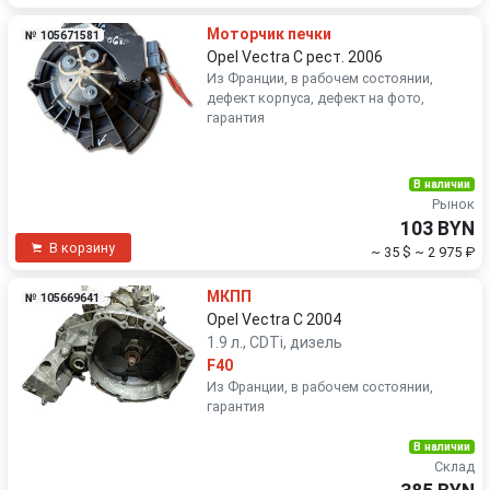
Моторчик печки
№ 105671581
Opel Vectra C рест. 2006
Из Франции, в рабочем состоянии,
дефект корпуса, дефект на фото,
гарантия
В наличии
Рынок
103 BYN
В корзину
~ 35 $
~ 2 975 ₽
МКПП
№ 105669641
Opel Vectra C 2004
1.9 л., CDTi, дизель
F40
Из Франции, в рабочем состоянии,
гарантия
В наличии
Склад