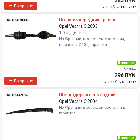
385 BYN
В корзину
~ 130 $
~ 11 050 ₽
Полуось передняя правая
№ 105670005
Opel Vectra C 2003
1.9 л., дизель
Из Франции, в хорошем состоянии,
шлицевая 27-30, гарантия
В наличии
Склад
296 BYN
В корзину
~ 100 $
~ 8 500 ₽
Щеткодержатель задний
№ 105669365
Opel Vectra C 2004
Из Франции, в хорошем состоянии,
гарантия
В наличии