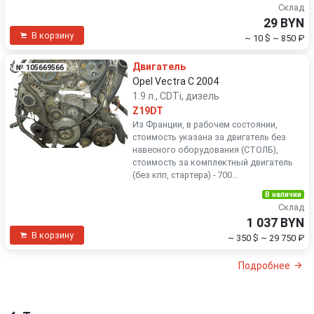
Склад
29 BYN
В корзину
~ 10 $
~ 850 ₽
Двигатель
№ 105669566
Opel Vectra C 2004
1.9 л., CDTi, дизель
Z19DT
Из Франции, в рабочем состоянии,
стоимость указана за двигатель без
навесного оборудования (СТОЛБ),
стоимость за комплектный двигатель
(без кпп, стартера) - 700...
В наличии
Склад
1 037 BYN
В корзину
~ 350 $
~ 29 750 ₽
Подробнее