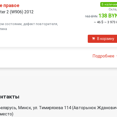
В наличи
е правое
Скла
ter 2 (W906) 2012
138 BY
163 BYN
~ 46 $
~ 3 973 
ом состоянии, дефект повторителя,
 пина
В корзину
Подробнее
онтакты
еларусь, Минск, ул. Тимирязева 114 (Авторынок Жданови
 место)