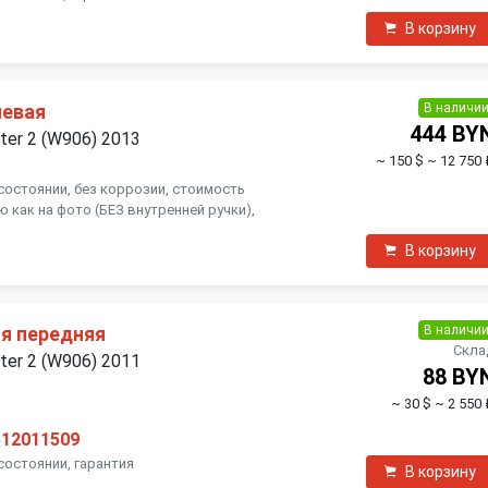
В корзину
В наличи
левая
444 BY
ter 2 (W906) 2013
~ 150 $
~ 12 750 
состоянии, без коррозии, стоимость
 как на фото (БЕЗ внутренней ручки),
В корзину
В наличи
я передняя
Скла
ter 2 (W906) 2011
88 BY
~ 30 $
~ 2 550 
512011509
состоянии, гарантия
В корзину