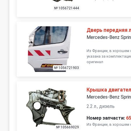
№ 1056721444
Дверь передняя 
Mercedes-Benz Sprin
Из Франции, в хорошем 
указана за комплектацию
оригинал
№ 1056721903
Крышка двигател
Mercedes-Benz Sprin
2.2 л., дизель
Номер запчасти:
6
Из Франции, в хорошем 
№ 105669029