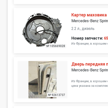
Картер маховика
Mercedes-Benz Sprin
2.2 л., дизель
Номер запчасти:
6
Из Франции, в хорошем 
№ 105669028
Дверь передняя 
Mercedes-Benz Sprin
Из Франции, в хорошем с
цена указана за комплек
№ 92613737