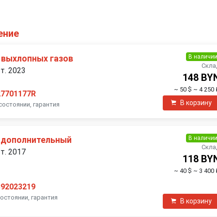
ение
В наличи
 выхлопных газов
Скла
ст. 2023
148 BY
~ 50 $
~ 4 250 
27701177R
В корзину
состоянии, гарантия
В наличи
 дополнительный
Скла
ст. 2017
118 BY
~ 40 $
~ 3 400 
392023219
состоянии, гарантия
В корзину