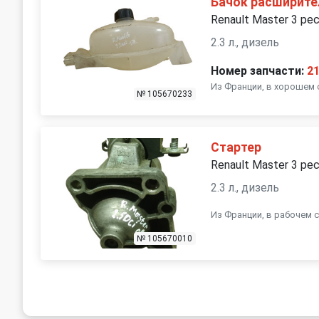
Бачок расширит
Renault Master 3 ре
2.3 л., дизель
Номер запчасти:
2
Из Франции, в хорошем 
№ 105670233
Стартер
Renault Master 3 ре
2.3 л., дизель
Из Франции, в рабочем 
№ 105670010