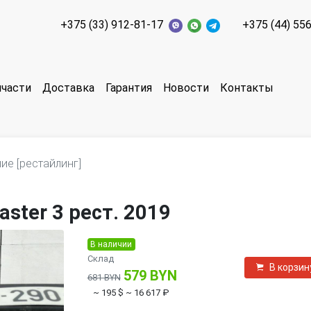
+375 (33) 912-81-17
+375 (44) 55
пчасти
Доставка
Гарантия
Новости
Контакты
ие [рестайлинг]
ster 3 рест. 2019
В наличии
Склад
В корзин
579 BYN
681 BYN
~ 195 $
~ 16 617 ₽