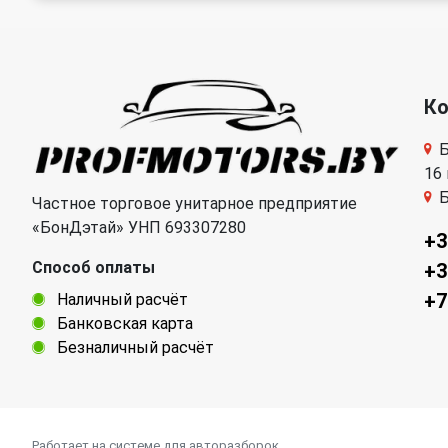
К
Б
16
Б
Частное торговое унитарное предприятие
«БонДэтай» УНП 693307280
+3
Способ оплаты
+3
+7
Наличный расчёт
Банковская карта
Безналичный расчёт
Работает на системе для авторазборок