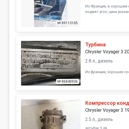
Из Франции, в хорошем 
подмят угол, цена указа
№ 89113105
Турбина
Chrysler Voyager 3 2
2.8 л., дизель
Из франции, хорошее сос
№ 86840936
Компрессор кон
Chrysler Voyager 3 1
2.5 л., дизель
хетчбэк 5 дв.