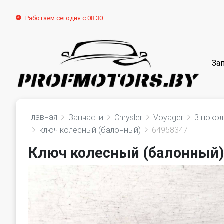
Работаем сегодня с 08:30
За
Главная
Запчасти
Chrysler
Voyager
3 поко
ключ колесный (балонный)
64958347
Ключ колесный (балонный) 