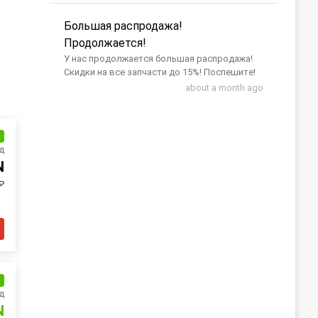
Большая распродажа!
Продолжается!
У нас продолжается большая распродажа!
Скидки на все запчасти до 15%! Поспешите!
about a month ago
и
д
N
₽
и
д
N