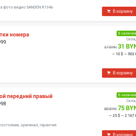
на фото видно SANDEN R134a
В корзину
В наличи
тки номера
Скла
999
31 BY
37 BYN
~ 10 $
~ 903 
В корзину
В наличи
ой передний правый
Скла
998
75 BY
88 BYN
~ 25 $
~ 2 167 
состоянии, оригинал, гарантия
В корзину