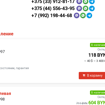
+375 (33) 912-81-17
+375 (44) 556-43-95
+7 (992) 198-44-68
оление
В наличи
Скла
997
118 BY
~ 40 $
~ 3 400 
состоянии, гарантия
В корзину
В наличи
левая
Скла
998
604 BY
711 BYN