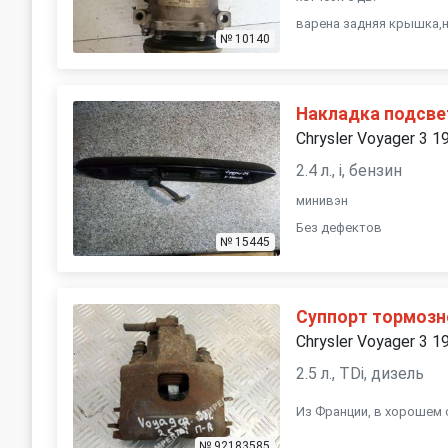
варена задняя крышка,
№ 10140
Накладка подсве
Chrysler Voyager 3 1
2.4 л., i, бензин
минивэн
Без дефектов
№ 15445
Суппорт тормозн
Chrysler Voyager 3 1
2.5 л., TDi, дизель
Из Франции, в хорошем 
№ 92183585