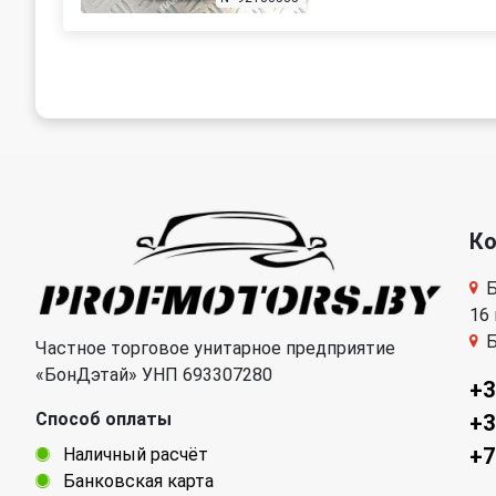
К
Б
16
Б
Частное торговое унитарное предприятие
«БонДэтай» УНП 693307280
+3
Способ оплаты
+3
+7
Наличный расчёт
Банковская карта