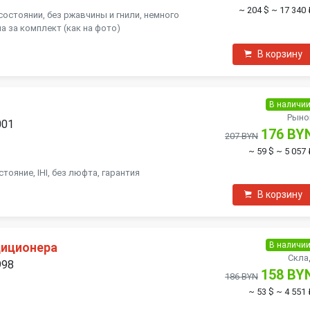
~ 204 $
~ 17 340 
состоянии, без ржавчины и гнили, немного
на за комплект (как на фото)
В корзину
В наличи
Рыно
001
176 BY
207 BYN
~ 59 $
~ 5 057 
тояние, IHI, без люфта, гарантия
В корзину
В наличи
диционера
Скла
998
158 BY
186 BYN
~ 53 $
~ 4 551 