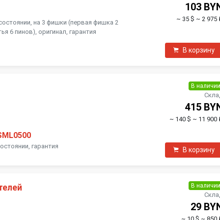
103 BY
~ 35 $
~ 2 975 
состоянии, на 3 фишки (первая фишка 2
тья 6 пинов), оригинал, гарантия
В корзину
В наличи
Скла
415 BY
~ 140 $
~ 11 900 
SML0500
состоянии, гарантия
В корзину
В наличи
телей
Скла
29 BY
~ 10 $
~ 850 