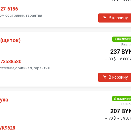
227-6156
ом состоянии, гарантия
В корзину
В наличи
 (щиток)
Рыно
237 BY
~ 80 $
~ 6 800 
673538580
стояние,оригинал, гарантия
В корзину
В наличи
уха
Рыно
207 BY
~ 70 $
~ 5 950 
WK9628