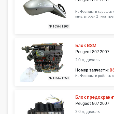
Из Франции, в хорошем 
пина, вторая 2 пина, тре
№ 105671203
Блок BSM
Peugeot 807 2007
2.0 л., дизель
Номер запчасти:
B
Из Франции, в рабочем 
№ 105671253
Блок предохрани
Peugeot 807 2007
2.0 л., дизель