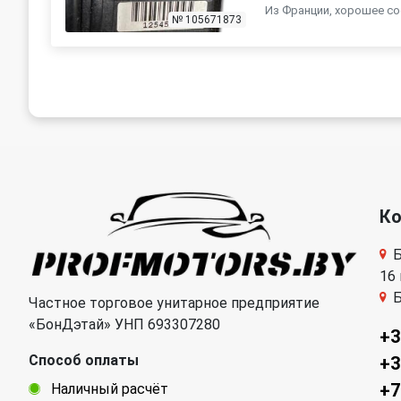
Из Франции, хорошее со
№ 105671873
К
Б
16
Б
Частное торговое унитарное предприятие
«БонДэтай» УНП 693307280
+3
Способ оплаты
+3
+7
Наличный расчёт