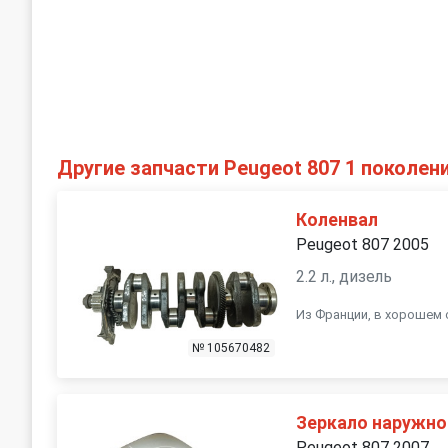
Другие запчасти Peugeot 807 1 поколен
Коленвал
Peugeot 807 2005
2.2 л., дизель
Из Франции, в хорошем 
№ 105670482
Зеркало наружно
Peugeot 807 2007