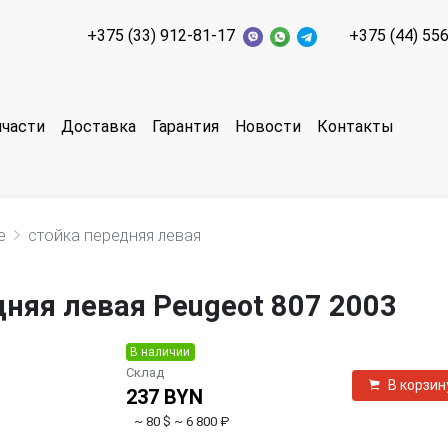
+375 (33) 912-81-17
+375 (44) 55
пчасти
Доставка
Гарантия
Новости
Контакты
е
стойка передняя левая
няя левая Peugeot 807 2003
В наличии
Склад
В корзин
237 BYN
~ 80 $
~ 6 800 ₽