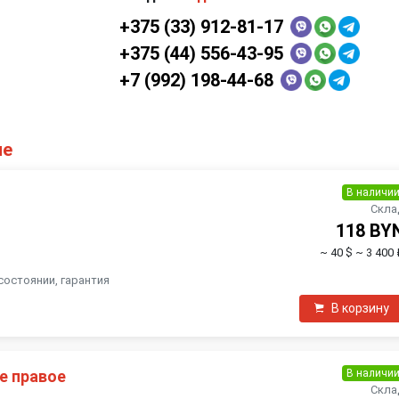
+375 (33) 912-81-17
+375 (44) 556-43-95
+7 (992) 198-44-68
ие
В наличи
Скла
118 BY
~ 40 $
~ 3 400 
состоянии, гарантия
В корзину
В наличи
е правое
Скла