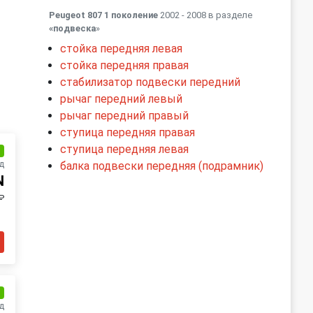
Peugeot 807 1 поколение
2002 - 2008 в разделе
«подвеска
»
стойка передняя левая
стойка передняя правая
стабилизатор подвески передний
рычаг передний левый
рычаг передний правый
ступица передняя правая
ступица передняя левая
и
д
балка подвески передняя (подрамник)
N
₽
и
д