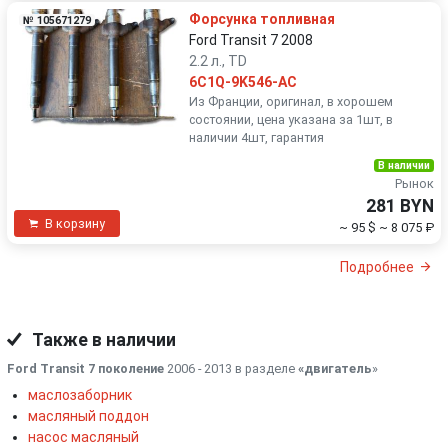
Форсунка топливная
№ 105671279
Ford Transit 7 2008
2.2 л., TD
6C1Q-9K546-AC
Из Франции, оригинал, в хорошем
состоянии, цена указана за 1шт, в
наличии 4шт, гарантия
В наличии
Рынок
281 BYN
В корзину
~ 95 $
~ 8 075 ₽
Подробнее
Также в наличии
Ford Transit 7 поколение
2006 - 2013 в разделе
«двигатель
»
маслозаборник
масляный поддон
насос масляный