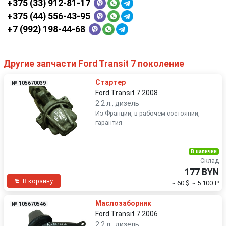
+375 (33) 912-81-17
+375 (44) 556-43-95
+7 (992) 198-44-68
Другие запчасти Ford Transit 7 поколение
Стартер
№ 105670039
Ford Transit 7 2008
2.2 л., дизель
Из Франции, в рабочем состоянии,
гарантия
В наличии
Склад
177 BYN
В корзину
~ 60 $
~ 5 100 ₽
Маслозаборник
№ 105670546
Ford Transit 7 2006
2.2 л., дизель