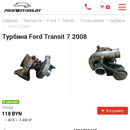
0
Главная
Запчасти
Ford
Transit
7 поколение
турбина
1056720447
Турбина Ford Transit 7 2008
В наличии
Склад
В корзину
118 BYN
~ 40 $
~ 3 400 ₽