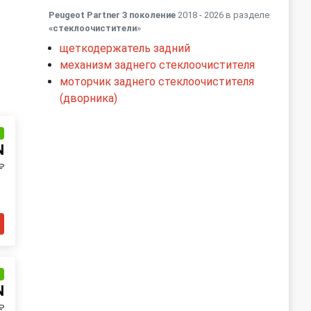
Peugeot Partner 3 поколение
2018 - 2026 в разделе
«стеклоочистители
»
щеткодержатель задний
механизм заднего стеклоочистителя
моторчик заднего стеклоочистителя
(дворника)
и
N
₽
и
N
₽