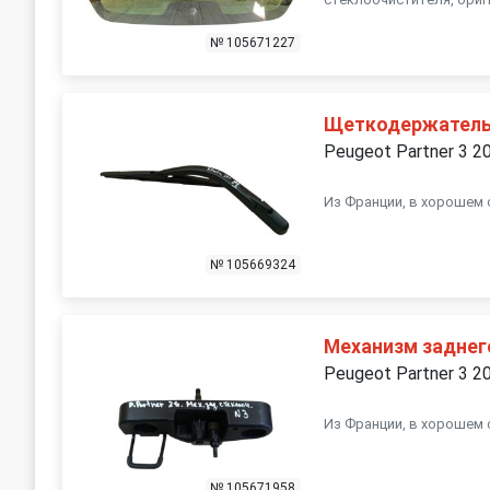
№ 105671227
Щеткодержатель
Peugeot Partner 3 2
Из Франции, в хорошем 
№ 105669324
Механизм заднег
Peugeot Partner 3 2
Из Франции, в хорошем 
№ 105671958