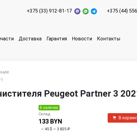
+375 (33) 912-81-17
+375 (44) 55
пчасти
Доставка
Гарантия
Новости
Контакты
ение
59
истителя Peugeot Partner 3 202
В наличии
Склад
В корзин
133 BYN
~ 45 $
~ 3 825 ₽