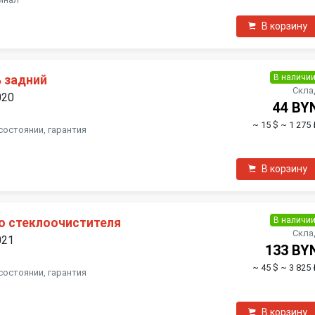
В корзину
В наличи
 задний
Скла
020
44 BY
~ 15 $
~ 1 275 
состоянии, гарантия
В корзину
В наличи
о стеклоочистителя
Скла
021
133 BY
~ 45 $
~ 3 825 
состоянии, гарантия
В корзину