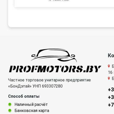
К
Б
16
Б
Частное торговое унитарное предприятие
«БонДэтай» УНП 693307280
+3
Способ оплаты
+3
+7
Наличный расчёт
Банковская карта