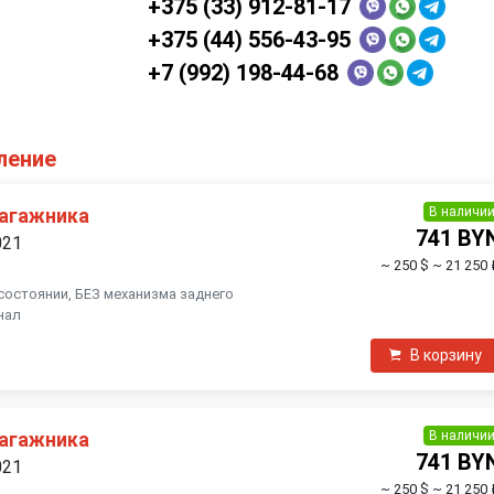
+375 (33) 912-81-17
+375 (44) 556-43-95
+7 (992) 198-44-68
ление
В наличи
багажника
741 BY
021
~ 250 $
~ 21 250 
состоянии, БЕЗ механизма заднего
нал
В корзину
В наличи
багажника
741 BY
021
~ 250 $
~ 21 250 