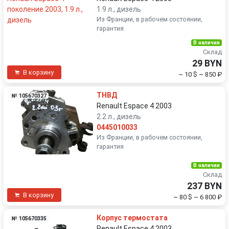
1.9 л., дизель
Из Франции, в рабочем состоянии,
гарантия
В наличии
Склад
29 BYN
В корзину
~ 10 $
~ 850 ₽
ТНВД
№ 105670327
Renault Espace 4 2003
2.2 л., дизель
0445010033
Из Франции, в рабочем состоянии,
гарантия
В наличии
Склад
237 BYN
В корзину
~ 80 $
~ 6 800 ₽
Корпус термостата
№ 105670335
Renault Espace 4 2003