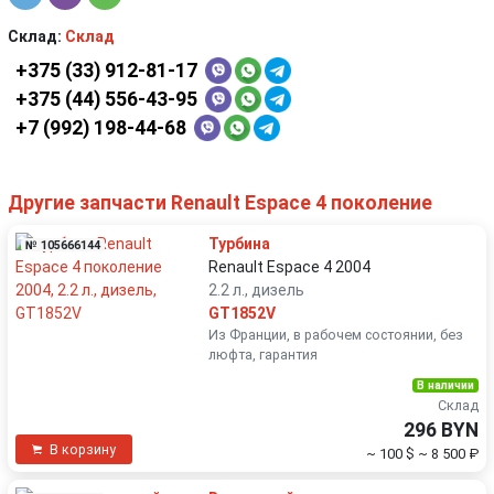
Склад:
Склад
+375 (33) 912-81-17
+375 (44) 556-43-95
+7 (992) 198-44-68
Другие запчасти Renault Espace 4 поколение
Турбина
№ 105666144
Renault Espace 4 2004
2.2 л., дизель
GT1852V
Из Франции, в рабочем состоянии, без
люфта, гарантия
В наличии
Склад
296 BYN
В корзину
~ 100 $
~ 8 500 ₽