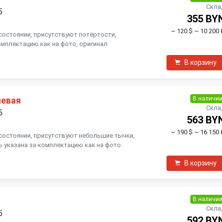
Скла
5
355 BY
~ 120 $
~ 10 200 
состоянии, присутствуют потёртости,
омплектацию как на фото, оригинал
В корзину
В наличи
левая
Скла
5
563 BY
~ 190 $
~ 16 150 
состоянии, присутствуют небольшие тычки,
ь указана за комплектацию как на фото
В корзину
В наличи
Скла
5
592 BY