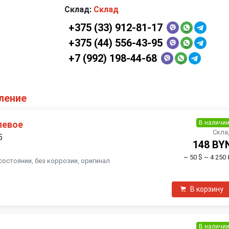
Склад:
Склад
+375 (33) 912-81-17
+375 (44) 556-43-95
+7 (992) 198-44-68
оление
В наличи
левое
Скла
5
148 BY
~ 50 $
~ 4 250 
состоянии, без коррозии, оригинал
В корзину
В наличи