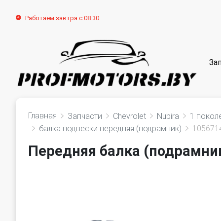
Работаем завтра с 08:30
За
Главная
Запчасти
Chevrolet
Nubira
1 покол
балка подвески передняя (подрамник)
105671
Передняя балка (подрамник)