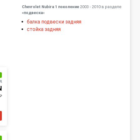
Chevrolet Nubira 1 поколение
2003 - 2010 в разделе
«подвеска
»
балка подвески задняя
стойка задняя
и
д
N
₽
и