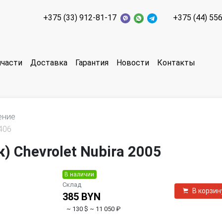
+375 (33) 912-81-17
+375 (44) 55
пчасти
Доставка
Гарантия
Новости
Контакты
ение
406
 Chevrolet Nubira 2005
В наличии
Склад
В корзин
385 BYN
~ 130 $
~ 11 050 ₽