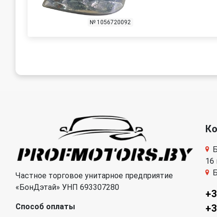
№ 1056720092
К
Б
16
Б
Частное торговое унитарное предприятие
«БонДэтай» УНП 693307280
+3
Способ оплаты
+3