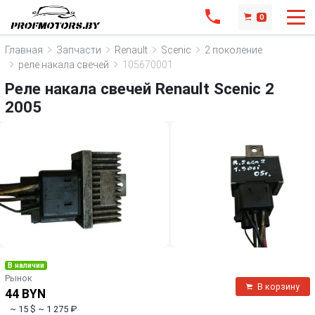
0
Главная
Запчасти
Renault
Scenic
2 поколение
реле накала свечей
105670001
Реле накала свечей Renault Scenic 2
2005
В наличии
Рынок
В корзину
44 BYN
~ 15 $
~ 1 275 ₽