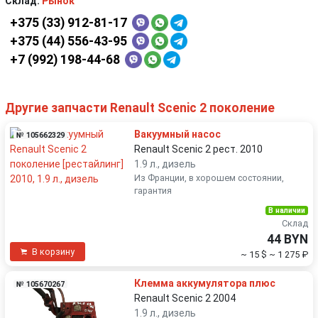
Склад:
Рынок
+375 (33) 912-81-17
+375 (44) 556-43-95
+7 (992) 198-44-68
Другие запчасти Renault Scenic 2 поколение
Вакуумный насос
№ 105662329
Renault Scenic 2 рест. 2010
1.9 л., дизель
Из Франции, в хорошем состоянии,
гарантия
В наличии
Склад
44 BYN
В корзину
~ 15 $
~ 1 275 ₽
Клемма аккумулятора плюс
№ 105670267
Renault Scenic 2 2004
1.9 л., дизель