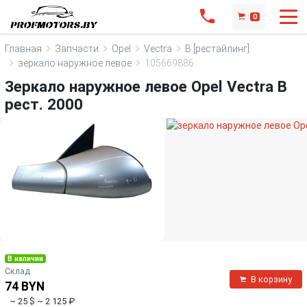
0
Главная
Запчасти
Opel
Vectra
B [рестайлинг]
зеркало наружное левое
105669886
Зеркало наружное левое Opel Vectra B
рест. 2000
В наличии
Склад
В корзину
74 BYN
~ 25 $
~ 2 125 ₽