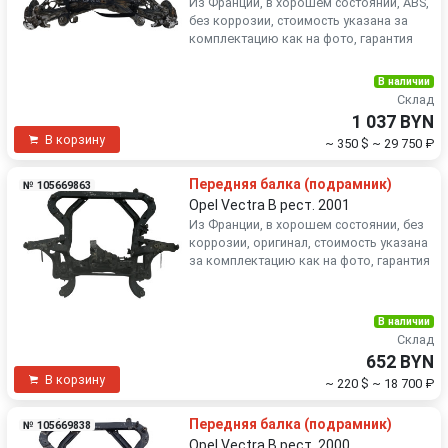
Из Франции, в хорошем состоянии, ABS,
без коррозии, стоимость указана за
комплектацию как на фото, гарантия
В наличии
Склад
1 037 BYN
В корзину
~ 350 $
~ 29 750 ₽
Передняя балка (подрамник)
№ 105669863
Opel Vectra B рест. 2001
Из Франции, в хорошем состоянии, без
коррозии, оригинал, стоимость указана
за комплектацию как на фото, гарантия
В наличии
Склад
652 BYN
В корзину
~ 220 $
~ 18 700 ₽
Передняя балка (подрамник)
№ 105669838
Opel Vectra B рест. 2000