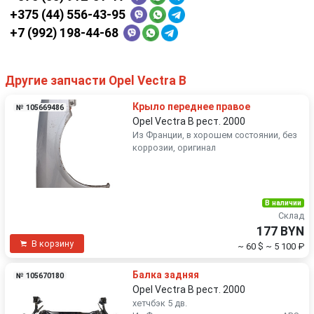
+375 (44) 556-43-95
+7 (992) 198-44-68
Другие запчасти Opel Vectra B
Крыло переднее правое
№ 105669486
Opel Vectra B рест. 2000
Из Франции, в хорошем состоянии, без
коррозии, оригинал
В наличии
Склад
177 BYN
В корзину
~ 60 $
~ 5 100 ₽
Балка задняя
№ 105670180
Opel Vectra B рест. 2000
хетчбэк 5 дв.