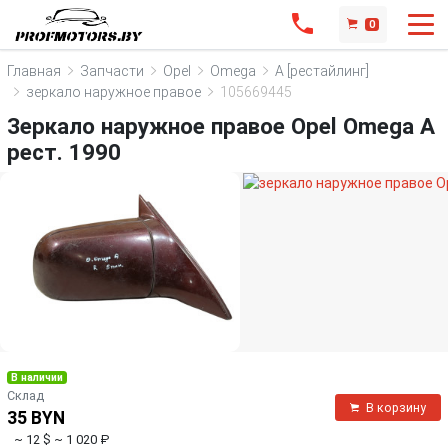
0
Главная
Запчасти
Opel
Omega
A [рестайлинг]
зеркало наружное правое
105669445
Зеркало наружное правое Opel Omega A
рест. 1990
В наличии
Склад
В корзину
35 BYN
~ 12 $
~ 1 020 ₽