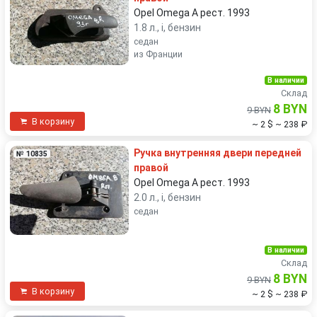
Opel Omega A рест. 1993
1.8 л., i, бензин
седан
из Франции
В наличии
Склад
8 BYN
9 BYN
В корзину
~ 2 $
~ 238 ₽
Ручка внутренняя двери передней
№ 10835
правой
Opel Omega A рест. 1993
2.0 л., i, бензин
седан
В наличии
Склад
8 BYN
9 BYN
В корзину
~ 2 $
~ 238 ₽