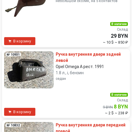
небольшой сколик, на 5 контактов
В наличии
Склад
29 BYN
В корзину
~ 10 $
~ 850 ₽
Ручка внутренняя двери задней
№ 10931
левой
Opel Omega A рест. 1991
1.8 л., i, бензин
седан
В наличии
Склад
8 BYN
9 BYN
В корзину
~ 2 $
~ 238 ₽
Ручка внутренняя двери передней
№ 10832
правой