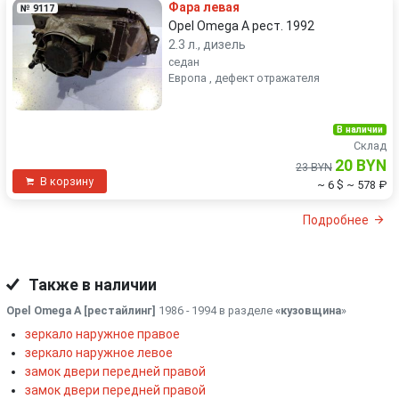
Фара левая
№ 9117
Opel Omega A рест. 1992
2.3 л., дизель
седан
Европа , дефект отражателя
В наличии
Склад
20 BYN
23 BYN
В корзину
~ 6 $
~ 578 ₽
Подробнее
Также в наличии
Opel Omega A [рестайлинг]
1986 - 1994 в разделе
«кузовщина
»
зеркало наружное правое
зеркало наружное левое
замок двери передней правой
замок двери передней правой