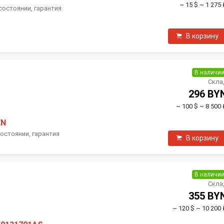
~ 15 $
~ 1 275 
состоянии, гарантия
В корзину
В наличи
Скла
296 BY
~ 100 $
~ 8 500 
EN
состоянии, гарантия
В корзину
В наличи
Скла
355 BY
~ 120 $
~ 10 200 