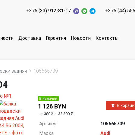
+375 (33) 912-81-17
+375 (44) 55
пчасти
Доставка
Гарантия
Новости
Контакты
ески задняя
105665709
04
В наличии
1 126 BYN
В корзин
~ 380 $
~ 32 300 ₽
Артикул
105665709
Марка
Audi