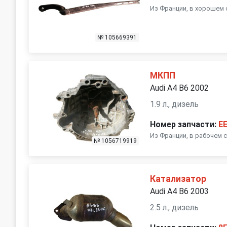
Из Франции, в хорошем 
№ 105669391
МКПП
Audi A4 B6 2002
1.9 л., дизель
Номер запчасти:
E
Из Франции, в рабочем 
№ 1056719919
Катализатор
Audi A4 B6 2003
2.5 л., дизель