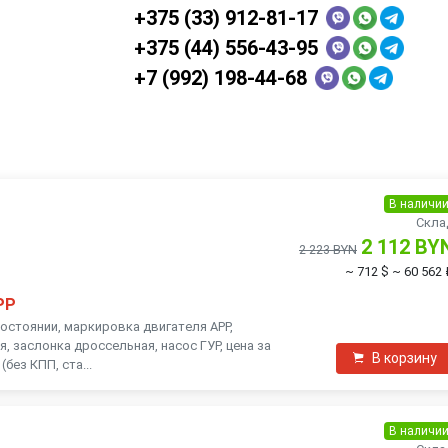
+375 (33) 912-81-17
+375 (44) 556-43-95
+7 (992) 198-44-68
В наличи
Скла
2 112 BY
2 223 BYN
~ 712 $
~ 60 562 
PP
состоянии, маркировка двигателя APP,
, заслонка дроссельная, насос ГУР, цена за
В корзину
без КПП, ста...
В наличи