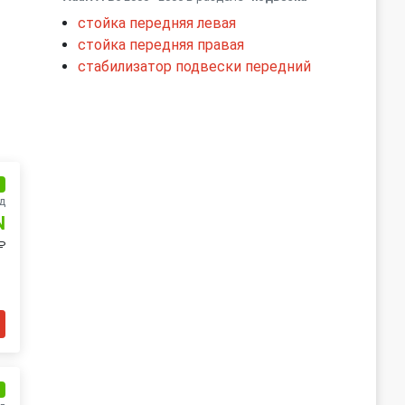
стойка передняя левая
стойка передняя правая
стабилизатор подвески передний
и
д
N
₽
и