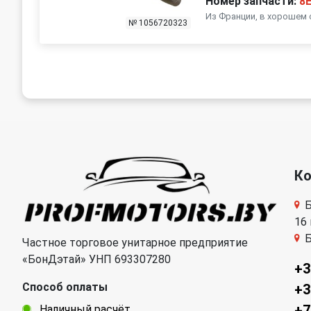
Номер запчасти:
8
Из Франции, в хорошем 
№ 1056720323
К
Б
16
Б
Частное торговое унитарное предприятие
«БонДэтай» УНП 693307280
+3
Способ оплаты
+3
+7
Наличный расчёт